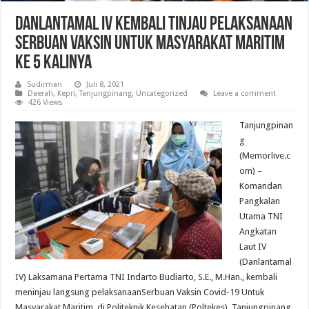
Danlantamal IV Kembali Tinjau Pelaksanaan
Serbuan Vaksin Untuk Masyarakat Maritim
ke 5 Kalinya
Sudirman
Juli 8, 2021
Daerah
,
Kepri
,
Tanjungpinang
,
Uncategorized
Leave a comment
426 Views
Tanjungpinan
g
(Memorlive.c
om) –
Komandan
Pangkalan
Utama TNI
Angkatan
Laut IV
(Danlantamal
IV) Laksamana Pertama TNI Indarto Budiarto, S.E., M.Han., kembali
meninjau langsung pelaksanaanSerbuan Vaksin Covid-19 Untuk
Masyarakat Maritim, di Politeknik Kesehatan (Poltekes) Tanjungpinang