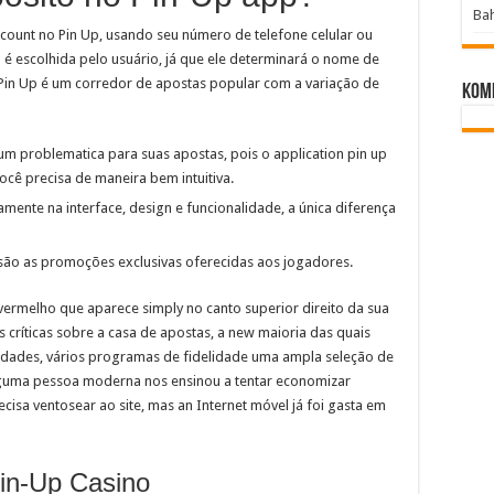
Bah
count no Pin Up, usando seu número de telefone celular ou
 é escolhida pelo usuário, já que ele determinará o nome de
 Pin Up é um corredor de apostas popular com a variação de
Kom
m problematica para suas apostas, pois o application pin up
cê precisa de maneira bem intuitiva.
ente na interface, design e funcionalidade, a única diferença
 são as promoções exclusivas oferecidas aos jogadores.
 vermelho que aparece simply no canto superior direito da sua
s críticas sobre a casa de apostas, a new maioria das quais
ilidades, vários programas de fidelidade uma ampla seleção de
alguma pessoa moderna nos ensinou a tentar economizar
ecisa ventosear ao site, mas an Internet móvel já foi gasta em
Pin-Up Casino