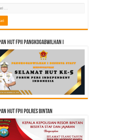
an HUT FPII PANGKOGABWILHAN I
an HUT FPII Polres Bintan