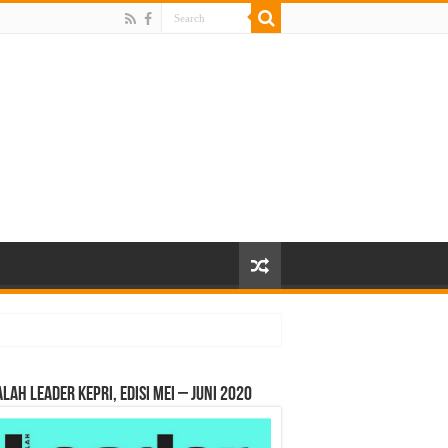
LAH LEADER KEPRI, EDISI MEI – JUNI 2020