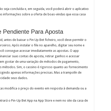
 seja concluída e, em seguida, você poderá abrir o aplicativo
 as informações sobre a oferta de boas-vindas que essa casa
e Pendiente Para Aposta
, antes de baixar o Pin Up Bet ficheiro, você deve permitir o
erceiros. Após instalar o file no aparelho, digitar seu nome e
 você consegue acessar imediatamente as apostas. O app
nanciar suas contas de aposta, retirar ganhos e acessar
dem gostar de uma variação de métodos de pagamento,
ros métodos. Sim, o cassino é rigoroso quanto ao fornecimento
xigindo apenas informações precisas. Mas a trampolín de
vacidade seus dados.
stas modifica o preço do evento em resposta à demanda ou a
trará o Pin-Up Bet App na App Store e nem no site da casa de