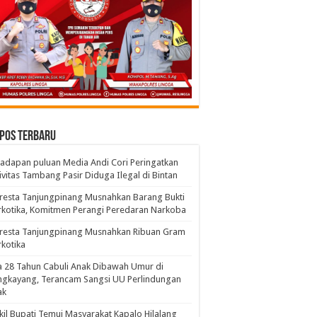
pos Terbaru
adapan puluan Media Andi Cori Peringatkan
ivitas Tambang Pasir Diduga Ilegal di Bintan
resta Tanjungpinang Musnahkan Barang Bukti
kotika, Komitmen Perangi Peredaran Narkoba
lresta Tanjungpinang Musnahkan Ribuan Gram
kotika
a 28 Tahun Cabuli Anak Dibawah Umur di
ngkayang, Terancam Sangsi UU Perlindungan
ak
il Bupati Temui Masyarakat Kapalo Hilalang