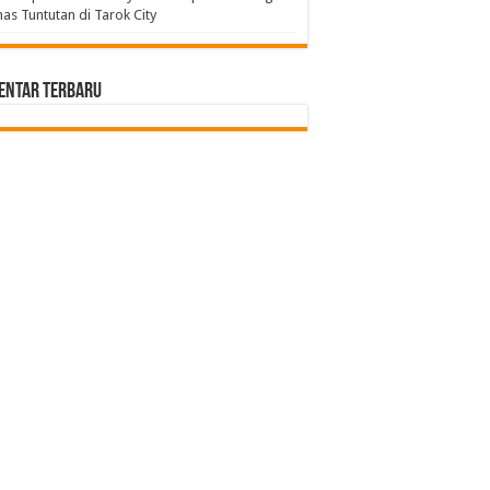
as Tuntutan di Tarok City
entar Terbaru