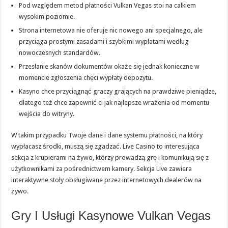
Pod względem metod płatności Vulkan Vegas stoi na całkiem
wysokim poziomie.
Strona internetowa nie oferuje nic nowego ani specjalnego, ale
przyciąga prostymi zasadami i szybkimi wypłatami według
nowoczesnych standardów.
Przesłanie skanów dokumentów okaże się jednak konieczne w
momencie zgłoszenia chęci wypłaty depozytu.
Kasyno chce przyciągnąć graczy grających na prawdziwe pieniądze,
dlatego też chce zapewnić ci jak najlepsze wrażenia od momentu
wejścia do witryny.
W takim przypadku Twoje dane i dane systemu płatności, na który
wypłacasz środki, muszą się zgadzać. Live Casino to interesująca
sekcja z krupierami na żywo, którzy prowadzą grę i komunikują się z
użytkownikami za pośrednictwem kamery. Sekcja Live zawiera
interaktywne stoły obsługiwane przez internetowych dealerów na
żywo.
Gry I Usługi Kasynowe Vulkan Vegas