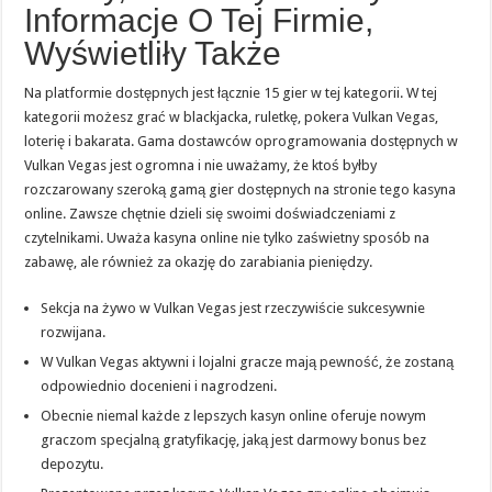
Informacje O Tej Firmie,
Wyświetliły Także
Na platformie dostępnych jest łącznie 15 gier w tej kategorii. W tej
kategorii możesz grać w blackjacka, ruletkę, pokera Vulkan Vegas,
loterię i bakarata. Gama dostawców oprogramowania dostępnych w
Vulkan Vegas jest ogromna i nie uważamy, że ktoś byłby
rozczarowany szeroką gamą gier dostępnych na stronie tego kasyna
online. Zawsze chętnie dzieli się swoimi doświadczeniami z
czytelnikami. Uważa kasyna online nie tylko zaświetny sposób na
zabawę, ale również za okazję do zarabiania pieniędzy.
Sekcja na żywo w Vulkan Vegas jest rzeczywiście sukcesywnie
rozwijana.
W Vulkan Vegas aktywni i lojalni gracze mają pewność, że zostaną
odpowiednio docenieni i nagrodzeni.
Obecnie niemal każde z lepszych kasyn online oferuje nowym
graczom specjalną gratyfikację, jaką jest darmowy bonus bez
depozytu.