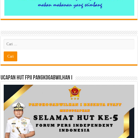
Ucapan HUT FPII PANGKOGABWILHAN I