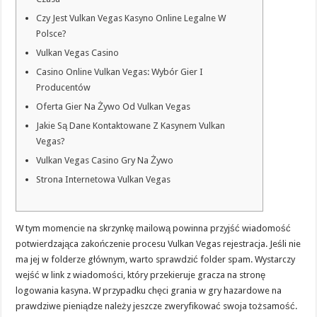
Czy Jest Vulkan Vegas Kasyno Online Legalne W
Polsce?
Vulkan Vegas Casino
Casino Online Vulkan Vegas: Wybór Gier I
Producentów
Oferta Gier Na Żywo Od Vulkan Vegas
Jakie Są Dane Kontaktowane Z Kasynem Vulkan
Vegas?
Vulkan Vegas Casino Gry Na Żywo
Strona Internetowa Vulkan Vegas
W tym momencie na skrzynkę mailową powinna przyjść wiadomość
potwierdzająca zakończenie procesu Vulkan Vegas rejestracja. Jeśli nie
ma jej w folderze głównym, warto sprawdzić folder spam. Wystarczy
wejść w link z wiadomości, który przekieruje gracza na stronę
logowania kasyna. W przypadku chęci grania w gry hazardowe na
prawdziwe pieniądze należy jeszcze zweryfikować swoja tożsamość.