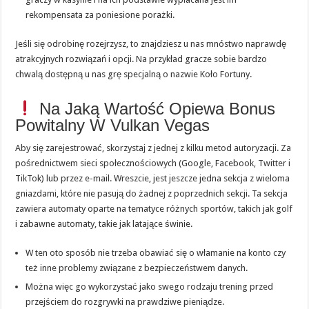
rekompensata za poniesione porażki.
Jeśli się odrobinę rozejrzysz, to znajdziesz u nas mnóstwo naprawdę
atrakcyjnych rozwiązań i opcji. Na przykład gracze sobie bardzo
chwalą dostępną u nas grę specjalną o nazwie Koło Fortuny.
Na Jaką Wartość Opiewa Bonus
Powitalny W Vulkan Vegas
Aby się zarejestrować, skorzystaj z jednej z kilku metod autoryzacji. Za
pośrednictwem sieci społecznościowych (Google, Facebook, Twitter i
TikTok) lub przez e-mail. Wreszcie, jest jeszcze jedna sekcja z wieloma
gniazdami, które nie pasują do żadnej z poprzednich sekcji. Ta sekcja
zawiera automaty oparte na tematyce różnych sportów, takich jak golf
i zabawne automaty, takie jak latające świnie.
W ten oto sposób nie trzeba obawiać się o włamanie na konto czy
też inne problemy związane z bezpieczeństwem danych.
Można więc go wykorzystać jako swego rodzaju trening przed
przejściem do rozgrywki na prawdziwe pieniądze.