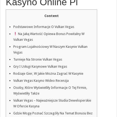
Kasyno Online Pl
Gry
Kasynow
Content
Podstawowe Informacje O Vulkan Vegas
Na Jaką Wartość Opiewa Bonus Powitalny W
Vulkan Vegas
Program Lojalnościowy W Naszym Kasynie Vulkan
Vegas
Turnieje Na Stronie Vulkan Vegas
Gry I Usługi Kasynowe Vulkan Vegas
Rodzaje Gier, W Jakie Można Zagrać W Kasynie
Vulkan Vegas Kasyno Wideo Recenzja
Osoby, Które Wyświetliły Informacje O Tej Firmie,
Wyświetliły Także
Vulkan Vegas – Najważniejsze Studia Deweloperskie
W Ofercie Kasyna
Gdzie Mogę Poznać Szczegóły Na Temat Bonusu Bez