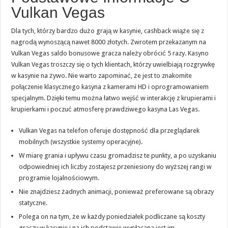
Vulkan Vegas
Dla tych, którzy bardzo dużo grają w kasynie, cashback wiąże się z
nagrodą wynoszącą nawet 8000 złotych. Zwrotem przekazanym na
Vulkan Vegas saldo bonusowe gracza należy obrócić 5 razy. Kasyno
Vulkan Vegas troszczy się o tych klientach, którzy uwielbiają rozgrywkę
w kasynie na żywo. Nie warto zapominać, że jest to znakomite
połączenie klasycznego kasyna z kamerami HD i oprogramowaniem
specjalnym. Dzięki temu można łatwo wejść w interakcję z krupierami i
krupierkami i poczuć atmosferę prawdziwego kasyna Las Vegas.
Vulkan Vegas na telefon oferuje dostępność dla przeglądarek
mobilnych (wszystkie systemy operacyjne).
W miarę grania i upływu czasu gromadzisz te punkty, a po uzyskaniu
odpowiedniej ich liczby zostajesz przeniesiony do wyższej rangi w
programie lojalnościowym.
Nie znajdziesz żadnych animacji, ponieważ preferowane są obrazy
statyczne.
Polega on na tym, że w każdy poniedziałek podliczane są koszty
graczy w kasynie i na ich podstawie wypłacana jest im