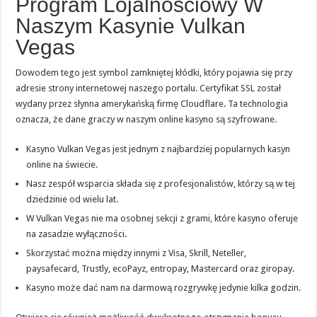
Program Lojalnościowy W
Naszym Kasynie Vulkan
Vegas
Dowodem tego jest symbol zamkniętej kłódki, który pojawia się przy
adresie strony internetowej naszego portalu. Certyfikat SSL został
wydany przez słynna amerykańską firmę Cloudflare. Ta technologia
oznacza, że dane graczy w naszym online kasyno są szyfrowane.
Kasyno Vulkan Vegas jest jednym z najbardziej popularnych kasyn
online na świecie.
Nasz zespół wsparcia składa się z profesjonalistów, którzy są w tej
dziedzinie od wielu lat.
W Vulkan Vegas nie ma osobnej sekcji z grami, które kasyno oferuje
na zasadzie wyłączności.
Skorzystać można między innymi z Visa, Skrill, Neteller,
paysafecard, Trustly, ecoPayz, entropay, Mastercard oraz giropay.
Kasyno może dać nam na darmową rozgrywkę jedynie kilka godzin.