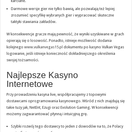
karciane.
Darmowe wersje gier nie tylko bawią, ale pozwalają też lepiej
zrozumieć specyfikę wybranych gier i wypracować skuteczne
taktyki stawiania zakładów.
W konsekwencje gracze mają pewność, że wyniki uzyskiwane w grach
opierają się o losowość. Ponadto, istnieje możliwość dodania
kolejnego
www.vulkanvegas15.pl
dokumentu po kasyno Vulkan Vegas
logowanie, jeśli istnieje konieczność dokładniejszego określenia
swojej tożsamości.
Najlepsze Kasyno
Internetowe
Przy prowadzeniu kasyna live, współpracujemy z topowymi
dostawcami oprogramowania kasynowego. Wśród z nich znajdują się
takie tuzy jak, NetEnt, Ezugi oraz Evolution Gaming. W konsekwencji
możemy zagwarantować płynną i intuicyjną grę.
Szybki rozwój tego dostawcy to jeden z dowodów na to, że Polacy