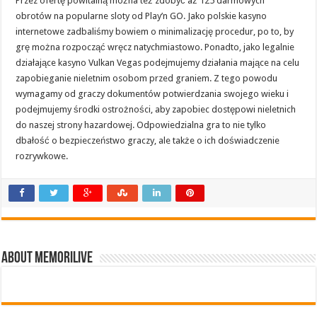
Przez ofertę powitalną można też zdobyć aż 125 darmowych
obrotów na popularne sloty od Play’n GO. Jako polskie kasyno
internetowe zadbaliśmy bowiem o minimalizację procedur, po to, by
grę można rozpocząć wręcz natychmiastowo. Ponadto, jako legalnie
działające kasyno Vulkan Vegas podejmujemy działania mające na celu
zapobieganie nieletnim osobom przed graniem. Z tego powodu
wymagamy od graczy dokumentów potwierdzania swojego wieku i
podejmujemy środki ostrożności, aby zapobiec dostępowi nieletnich
do naszej strony hazardowej. Odpowiedzialna gra to nie tylko
dbałość o bezpieczeństwo graczy, ale także o ich doświadczenie
rozrywkowe.
About memorilive