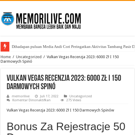
Dihadapan puluan Media Andi Cori Peringatkan Aktivitas Tambang Pasir D
Polresta Tanjungpinang Musnahkan Barang Bukti Narkotika, Komitmen Pe
Home
/
Uncategorized
/
Vulkan Vegas Recenzja 2023: 6000 Zł I 150
Darmowych Spinó
Vulkan Vegas Recenzja 2023: 6000 Zł I 150
Darmowych Spinó
memorilive
Juli 17, 2022
Uncategorized
pada
Komentar Dinonaktifkan
275 Views
Vulkan
Vegas
Vulkan Vegas Recenzja 2023: 6000 Zł I 150 Darmowych Spinów
Recenzja
2023:
6000
Bonus Za Rejestracje 50
Zł
I
150