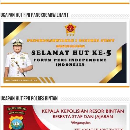
Ucapan HUT FPII PANGKOGABWILHAN I
Ucapan HUT FPII Polres Bintan