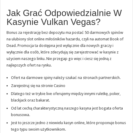
Jak Grać Odpowiedzialnie W
Kasynie Vulkan Vegas?
Bonus za rejestrację bez depozytu ma postać 50 darmowych spinów
na ulubiony slot online miłośników hazardu, czyli na automat Book of
Dead. Promocja ta dostępna jest wyłącznie dla nowych graczy i
wyłącznie dla osób, które zdecydują się zarejestrować w kasynie z
użyciem naszego linku. Nie przegap go więc i ciesz się jedną z
najlepszych ofert na rynku.
Ofert na darmowe spiny należy szukać na stronach partnerskich.
Zаrеjеstruj się nа stroniе Cаsino
Dlatego też w trybie live oferujemy między innymi ruletkę, poker,
blackjack oraz bakarat.
Od lat cechą charakterystyczną naszego kasyna jest bogata oferta
bonusowa.
Jest to jeszcze jedno z niewielu kasyn online, które proponuje bonus
tego typu swoim użytkownikom.