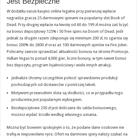
Jest Bezpieczne
W dodatku nasze kasyno online legalne przy pierwszej wpłacie
nagradza gracza 25 darmowymi spinami na popularny slot Book of
Dead. Przy drugiej wpłacie na kwotę od 60 do 199 zł można zaś liczyć
na bonus depozytowy 125% i 50 free spins na Doom of Dead. Jeśli
jednak za drugim razem zdeponuje się minimum 200 zł, to zgarnia się
bonus 200% do 2800 zł oraz aż 100 darmowych spinów na Fire Joker.
Polecamy zawsze sprawdzać aktualność bonusu na stronie Promocje.
Vulkan Vegas to ponad 4,000 gier, liczne bonusy, w tym nawet bonus
bez depozytu, program lojalnościowy i wiele innych atrakcji.
Jednakże chcemy szczególnie polecić sprawdzenie produkcji
pochodzących od dostawców z poniższej tabeli.
Motywem przewodnim slota są słodkości, co w przypadku tego
producenta jest popularnym wybiegiem.
Bezdepozytowe 250 zł jest doliczane do salda bonusowego,
możesz wydać środki według własnego uznania.
Można być bowiem spokojnym o to, że podane dane osobowe nie
trafią w niepowołane ręce. Ofert na darmowe spiny należy szukać na