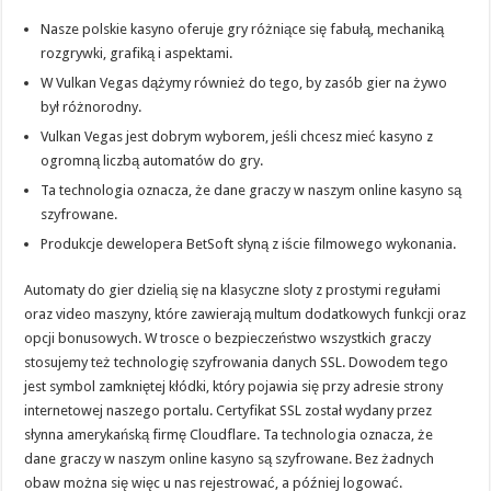
Nasze polskie kasyno oferuje gry różniące się fabułą, mechaniką
rozgrywki, grafiką i aspektami.
W Vulkan Vegas dążymy również do tego, by zasób gier na żywo
był różnorodny.
Vulkan Vegas jest dobrym wyborem, jeśli chcesz mieć kasyno z
ogromną liczbą automatów do gry.
Ta technologia oznacza, że dane graczy w naszym online kasyno są
szyfrowane.
Produkcje dewelopera BetSoft słyną z iście filmowego wykonania.
Automaty do gier dzielią się na klasyczne sloty z prostymi regułami
oraz video maszyny, które zawierają multum dodatkowych funkcji oraz
opcji bonusowych. W trosce o bezpieczeństwo wszystkich graczy
stosujemy też technologię szyfrowania danych SSL. Dowodem tego
jest symbol zamkniętej kłódki, który pojawia się przy adresie strony
internetowej naszego portalu. Certyfikat SSL został wydany przez
słynna amerykańską firmę Cloudflare. Ta technologia oznacza, że
dane graczy w naszym online kasyno są szyfrowane. Bez żadnych
obaw można się więc u nas rejestrować, a później logować.