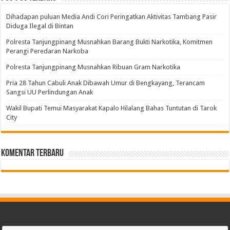
Dihadapan puluan Media Andi Cori Peringatkan Aktivitas Tambang Pasir
Diduga Ilegal di Bintan
Polresta Tanjungpinang Musnahkan Barang Bukti Narkotika, Komitmen
Perangi Peredaran Narkoba
Polresta Tanjungpinang Musnahkan Ribuan Gram Narkotika
Pria 28 Tahun Cabuli Anak Dibawah Umur di Bengkayang, Terancam
Sangsi UU Perlindungan Anak
Wakil Bupati Temui Masyarakat Kapalo Hilalang Bahas Tuntutan di Tarok
City
Komentar Terbaru