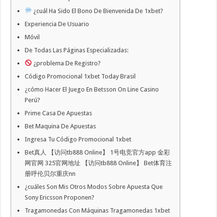
¿cuál Ha Sido El Bono De Bienvenida De 1xbet?
Experiencia De Usuario
Móvil
De Todas Las Páginas Especializadas:
¿problema De Registro?
Código Promocional 1xbet Today Brasil
¿cómo Hacer El Juego En Betsson On Line Casino
Perú?
Prime Casa De Apuestas
Bet Maquina De Apuestas
Ingresa Tu Código Promocional 1xbet
Bet真人 【访问tb888 Online】 1号电竞官方app 金彩
网官网 325官网地址 【访问tb888 Online】 Bet体育注
册呼伦贝尔重庆nn
¿cuáles Son Mis Otros Modos Sobre Apuesta Que
Sony Ericsson Proponen?
Tragamonedas Con Máquinas Tragamonedas 1xbet