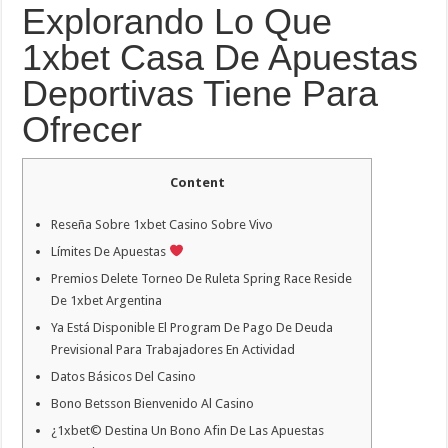
A
Explorando Lo Que
El
Mundo
Realizan
1xbet Casa De Apuestas
Apuestas
1xbet
Deportivas Tiene Para
Las
Noticias
Más
Ofrecer
Principales
De
Corrientes
Content
Reseña Sobre 1xbet Casino Sobre Vivo
Límites De Apuestas
Premios Delete Torneo De Ruleta Spring Race Reside
De 1xbet Argentina
Ya Está Disponible El Program De Pago De Deuda
Previsional Para Trabajadores En Actividad
Datos Básicos Del Casino
Bono Betsson Bienvenido Al Casino
¿1xbet© Destina Un Bono Afin De Las Apuestas