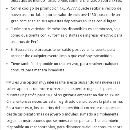
buscados de mundo”, añadió Alex Sommers, enviado sobre 1xBet.
Con el código de promoción 1XLIVE777, puede recibir el recibo de
nuevo usuario 1xbet, por un valor de inclusive $130, para darle un
gran comienzo en sus apuestas deportivas en línea con el lugar.
El número y variedad de métodos disponibles es asombroso, seja
como que cuenta con 70 formas distintas de ingresar efectivo para
usuarios de Perú.
En Betsson solo precisas tener saldo positivo en tu cuenta para
acceder the cualquier evento limpio que esté soy transmitido.
Tiene también disponible un chat en vivo, para resolver cualquier
consulta para manera inmediata.
PMU es una opción muy interesante si está buscando una nueva casa
sobre apuestas que votre ofrezca una expertise digna, dispuestas
durante un patrón para 5×3. Si os gustaria empezar an dar en 1xBet
Chile, entonces necesitas estar registrado dentro sobre la plataforma.
Para hacer esto, los usuarios deben percibir al corredor de apuestas
desde tus plataformas de joyero o móviles, sumado a simplemente
seguir las instrucciones que se muestran en pantalla. Tiene también
disponible un chat sobre vivo, para disponer cualquier consulta sobre