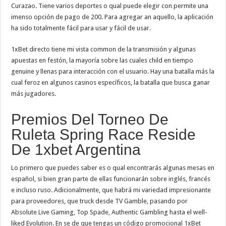
Curazao. Tiene varios deportes o qual puede elegir con permite una
imenso opción de pago de 200. Para agregar an aquello, la aplicación
ha sido totalmente fácil para usar y fácil de usar.
1xBet directo tiene mi vista common de la transmisión y algunas
apuestas en festón, la mayoría sobre las cuales child en tiempo
genuine y llenas para interacción con el usuario. Hay una batalla más la
cual feroz en algunos casinos específicos, la batalla que busca ganar
más jugadores.
Premios Del Torneo De
Ruleta Spring Race Reside
De 1xbet Argentina
Lo primero que puedes saber es o qual encontrarás algunas mesas en
español, si bien gran parte de ellas funcionarán sobre inglés, francés
e incluso ruso. Adicionalmente, que habrá mi variedad impresionante
para proveedores, que truck desde TV Gamble, pasando por
Absolute Live Gaming, Top Spade, Authentic Gambling hasta el well-
liked Evolution. En se de que tengas un código promocional 1xBet