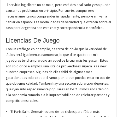
El servicio ing cliente no es malo, pero está deslocalizado y eso puede
causarnos problemas en principio. Por suerte, aunque zero
necesariamente nos comprenderán rápidamente, siempre em van a
hablar en español. Las modalidades de vecindad que ofrecen sobre el
caso para Argentina son este chat y correspondencia electrónico.
Licencias De Juego
Con un catálogo color amplio, es cerca de obvio que la variedad de
títulos será igualmente asombroso, lo que dice que todos mis
jugadores tendrán preludio an aquellos la cual más les gusten. Estos
son solo cinco ejemplos, una lista de proveedores supera las a new
hundred empresas. Algunas de ellas child de algunas más
galardonadas sobre todo el ramo, por lo que puedes estar en paz de
que obtienes calidad. También hay una sección sobre ciberdeportes,
que ryan sido especialmente populares en los 2 últimos años debido
a la pandemia sumado a a la impracticabilidad de celebrar partidos y
competiciones reales.
“El París Saint-Germain es uno de los clubes para fútbol más