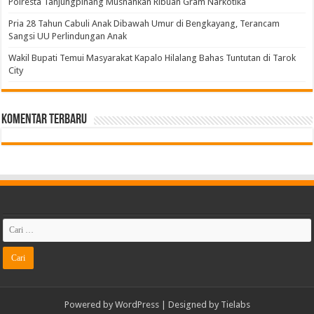
Polresta Tanjungpinang Musnahkan Ribuan Gram Narkotika
Pria 28 Tahun Cabuli Anak Dibawah Umur di Bengkayang, Terancam
Sangsi UU Perlindungan Anak
Wakil Bupati Temui Masyarakat Kapalo Hilalang Bahas Tuntutan di Tarok
City
Komentar Terbaru
Powered by
WordPress
| Designed by
Tielabs