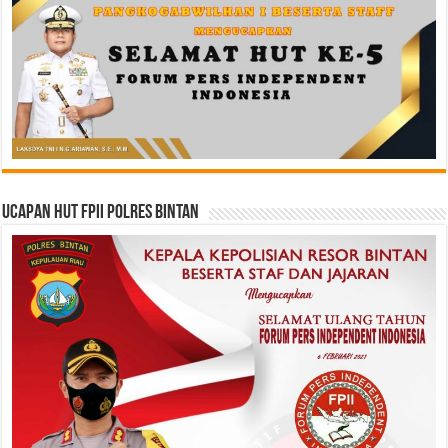
Ucapan HUT FPII Polres Bintan