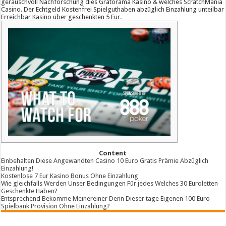
geräuschvoll Nachforschung dies Gratorama Kasino & welches ScratchMania
Casino. Der Echtgeld Kostenfrei Spielguthaben abzüglich Einzahlung unteilbar
Erreichbar Kasino über geschenkten 5 Eur.
Content
Einbehalten Diese Angewandten Casino 10 Euro Gratis Prämie Abzüglich
Einzahlung!
Kostenlose 7 Eur Kasino Bonus Ohne Einzahlung
Wie gleichfalls Werden Unser Bedingungen Für jedes Welches 30 Euroletten
Geschenkte Haben?
Entsprechend Bekomme Meinereiner Denn Dieser tage Eigenen 100 Euro
Spielbank Provision Ohne Einzahlung?