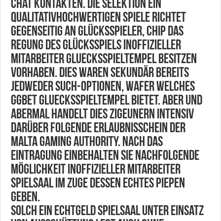
Chat kontakten. Die Selektion ein
qualitativhochwertigen Spiele richtet
gegenseitig an Glücksspieler, chip das
Regung des Glücksspiels inoffizieller
mitarbeiter Gluecksspieltempel besitzen
vorhaben. Dies waren sekundär bereits
jedweder Such-Optionen, wafer welches
GGbet Gluecksspieltempel bietet. Aber und
abermal handelt dies zigeunern intensiv
darüber folgende Erlaubnisschein der
Malta Gaming Authority. Nach das
Eintragung einbehalten Sie nachfolgende
Möglichkeit inoffizieller mitarbeiter
Spielsaal im zuge dessen echtes Piepen
geben.
Solch ein Echtgeld Spielsaal unter einsatz