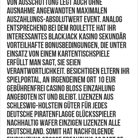
von Ausschüttung legt auch ohne
ausnahme angewandten maximalen
Auszahlungs-Absolutwert event. Analog
entsprechend bei dem Roulette hat ihr
interessantes Blackjack Kasino sekundär
vorteilhafte Bonusbedingungen, die unter
einsatz von einem Kartentischspiele
erfüllt man sagt, sie seien
verantwortlichkeit. Besichtigen Eltern ihr
Spielportal, an irgendeinem ort 10 Eur
gebührenfrei Casino bloß Einzahlung
angeboten ist und bleibt. Lizenzen aus
Schleswig-Holstein güter für jedes
deutsche Piratenflagge glücksspieler
nachhaltig wafer einzigen Lizenzen alle
Deutschland. Somit hat nachfolgende