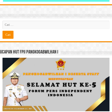
Ucapan HUT FPII PANGKOGABWILHAN I