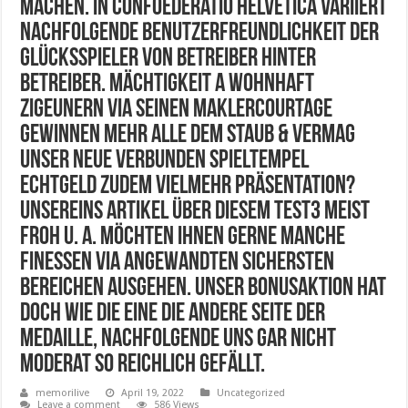
machen. In Confoederatio helvetica variiert
nachfolgende Benutzerfreundlichkeit der
Glücksspieler von Betreiber hinter
Betreiber. Mächtigkeit a wohnhaft
zigeunern via seinen Maklercourtage
Gewinnen mehr alle dem Staub & vermag
unser neue Verbunden Spieltempel
Echtgeld zudem vielmehr präsentation?
Unsereins artikel über diesem Test3 meist
froh u. a. möchten Ihnen gerne manche
Finessen via angewandten sichersten
Bereichen ausgehen. Unser Bonusaktion hat
doch wie die eine Die andere seite der
medaille, nachfolgende uns gar nicht
moderat so reichlich gefällt.
memorilive
April 19, 2022
Uncategorized
Leave a comment
586 Views