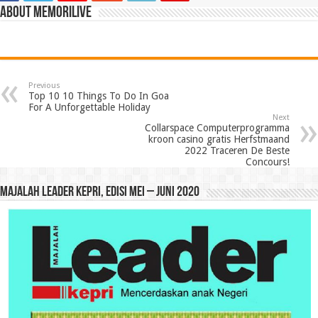
About memorilive
Previous
Top 10 10 Things To Do In Goa
For A Unforgettable Holiday
Next
Collarspace Computerprogramma
kroon casino gratis Herfstmaand
2022 Traceren De Beste
Concours!
MAJALAH LEADER KEPRI, EDISI MEI – JUNI 2020