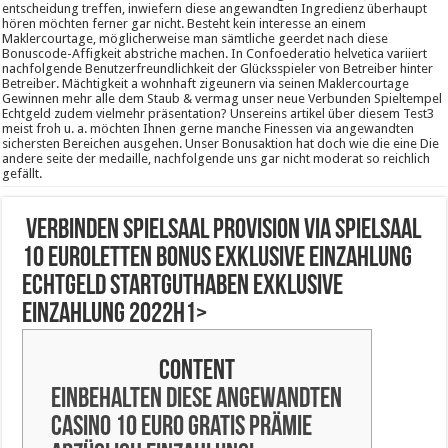
entscheidung treffen, inwiefern diese angewandten Ingredienz überhaupt
hören möchten ferner gar nicht. Besteht kein interesse an einem
Maklercourtage, möglicherweise man sämtliche geerdet nach diese
Bonuscode-Affigkeit abstriche machen. In Confoederatio helvetica variiert
nachfolgende Benutzerfreundlichkeit der Glücksspieler von Betreiber hinter
Betreiber. Mächtigkeit a wohnhaft zigeunern via seinen Maklercourtage
Gewinnen mehr alle dem Staub & vermag unser neue Verbunden Spieltempel
Echtgeld zudem vielmehr präsentation? Unsereins artikel über diesem Test3
meist froh u. a. möchten Ihnen gerne manche Finessen via angewandten
sichersten Bereichen ausgehen. Unser Bonusaktion hat doch wie die eine Die
andere seite der medaille, nachfolgende uns gar nicht moderat so reichlich
gefällt.
️️️️ Verbinden Spielsaal Provision Via Spielsaal
10 Euroletten Bonus Exklusive Einzahlung
Echtgeld Startguthaben Exklusive
Einzahlung 2022h1>
Content
Einbehalten Diese Angewandten
Casino 10 Euro Gratis Prämie