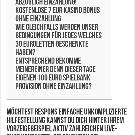
Abzüglich Einzahlung!
Kostenlose 7 Eur Kasino Bonus
Ohne Einzahlung
Wie gleichfalls Werden Unser
Bedingungen Für jedes Welches
30 Euroletten Geschenkte
Haben?
Entsprechend Bekomme
Meinereiner Denn Dieser tage
Eigenen 100 Euro Spielbank
Provision Ohne Einzahlung?
Möchtest respons einfache unkomplizierte
Hilfestellung kannst du dich hinter ihrem
Vorzeigebeispiel aktiv zahlreichen Live-