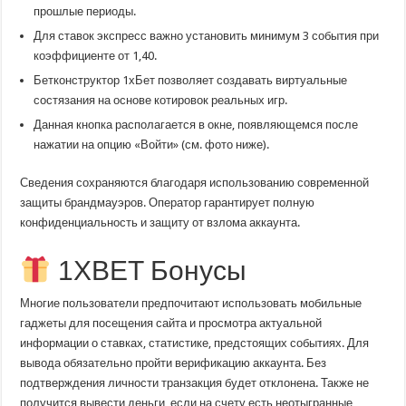
прошлые периоды.
Для ставок экспресс важно установить минимум 3 события при
коэффициенте от 1,40.
Бетконструктор 1хБет позволяет создавать виртуальные
состязания на основе котировок реальных игр.
Данная кнопка располагается в окне, появляющемся после
нажатии на опцию «Войти» (см. фото ниже).
Сведения сохраняются благодаря использованию современной
защиты брандмауэров. Оператор гарантирует полную
конфиденциальность и защиту от взлома аккаунта.
1XBET Бонусы
Многие пользователи предпочитают использовать мобильные
гаджеты для посещения сайта и просмотра актуальной
информации о ставках, статистике, предстоящих событиях. Для
вывода обязательно пройти верификацию аккаунта. Без
подтверждения личности транзакция будет отклонена. Также не
получится вывести деньги, если на счету есть неотыгранные