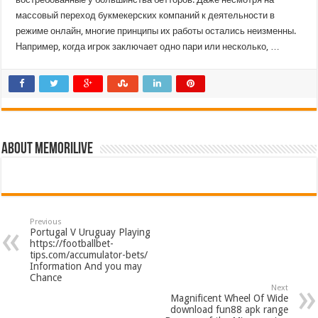
массовый переход букмекерских компаний к деятельности в
режиме онлайн, многие принципы их работы остались неизменны.
Например, когда игрок заключает одно пари или несколько, …
About memorilive
Previous
Portugal V Uruguay Playing
https://footballbet-
tips.com/accumulator-bets/
Information And you may
Chance
Next
Magnificent Wheel Of Wide
download fun88 apk range