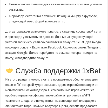
Независимо от типа подарка важно выполнить простые условия
отыгрыша.
К примеру, счет гейма в теннисе, исход на минуту в футболе,
следующий гол с форой в хоккее и т.п.
Для авторизации вы можете привязать страницу социальной сети
и при входе указывать ее данные. Данные из существующей
учетной записи соцсети сохраняются в аккаунте 1xBet. Для входа
подходят соцсети Вконтакте, Facebook, Одноклассники, Telegram,
аккаунт Google. Далее перейдите по ссылке, которая придет на
почту, и подтвердите аккаунт.
Служба поддержки 1xBet
Из этого раздела можно скачать программное обеспечение для
вашего ПУ, который будет скрывать адрес игровой площадки от
мониторинга Роскомнадзора. С его помощью игрок может без
проблем играть на официальном сайте, а программа а VPN
«заметет» следы его присутствия на запрещенной площадке в
любой точке мира. Помимо браузера Opera, сервис предлагает