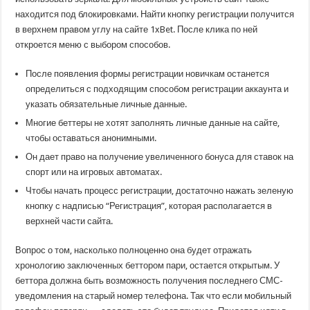
находится под блокировками. Найти кнопку регистрации получится
в верхнем правом углу на сайте 1xBet. После клика по ней
откроется меню с выбором способов.
После появления формы регистрации новичкам останется
определиться с подходящим способом регистрации аккаунта и
указать обязательные личные данные.
Многие беттеры не хотят заполнять личные данные на сайте,
чтобы оставаться анонимными.
Он дает право на получение увеличенного бонуса для ставок на
спорт или на игровых автоматах.
Чтобы начать процесс регистрации, достаточно нажать зеленую
кнопку с надписью “Регистрация”, которая располагается в
верхней части сайта.
Вопрос о том, насколько полноценно она будет отражать
хронологию заключенных беттором пари, остается открытым. У
беттора должна быть возможность получения последнего СМС-
уведомления на старый номер телефона. Так что если мобильный