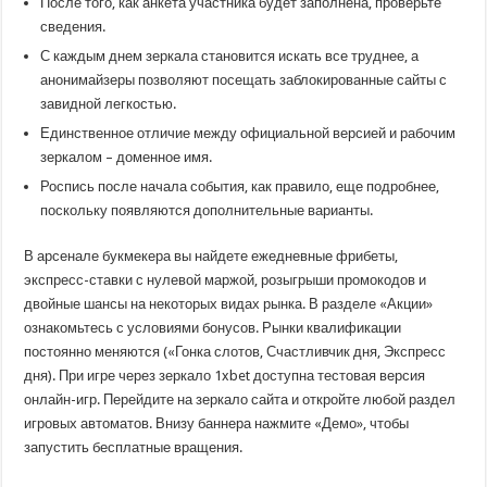
После того, как анкета участника будет заполнена, проверьте
сведения.
С каждым днем зеркала становится искать все труднее, а
анонимайзеры позволяют посещать заблокированные сайты с
завидной легкостью.
Единственное отличие между официальной версией и рабочим
зеркалом – доменное имя.
Роспись после начала события, как правило, еще подробнее,
поскольку появляются дополнительные варианты.
В арсенале букмекера вы найдете ежедневные фрибеты,
экспресс-ставки с нулевой маржой, розыгрыши промокодов и
двойные шансы на некоторых видах рынка. В разделе «Акции»
ознакомьтесь с условиями бонусов. Рынки квалификации
постоянно меняются («Гонка слотов, Счастливчик дня, Экспресс
дня). При игре через зеркало 1xbet доступна тестовая версия
онлайн-игр. Перейдите на зеркало сайта и откройте любой раздел
игровых автоматов. Внизу баннера нажмите «Демо», чтобы
запустить бесплатные вращения.