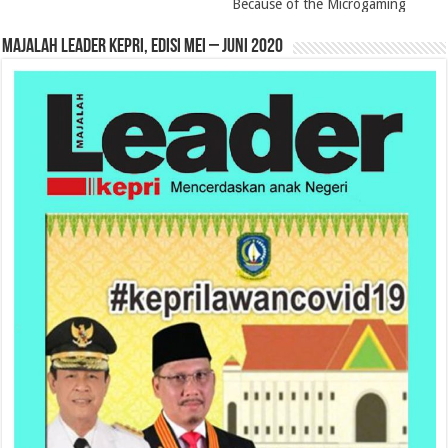
Because of the Microgaming
MAJALAH LEADER KEPRI, EDISI MEI – JUNI 2020