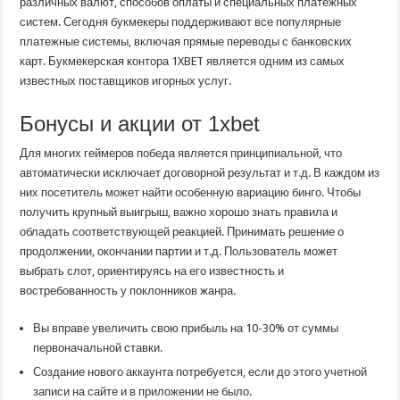
различных валют, способов оплаты и специальных платежных
систем. Сегодня букмекеры поддерживают все популярные
платежные системы, включая прямые переводы с банковских
карт. Букмекерская контора 1XBET является одним из самых
известных поставщиков игорных услуг.
Бонусы и акции от 1xbet
Для многих геймеров победа является принципиальной, что
автоматически исключает договорной результат и т.д. В каждом из
них посетитель может найти особенную вариацию бинго. Чтобы
получить крупный выигрыш, важно хорошо знать правила и
обладать соответствующей реакцией. Принимать решение о
продолжении, окончании партии и т.д. Пользователь может
выбрать слот, ориентируясь на его известность и
востребованность у поклонников жанра.
Вы вправе увеличить свою прибыль на 10-30% от суммы
первоначальной ставки.
Создание нового аккаунта потребуется, если до этого учетной
записи на сайте и в приложении не было.