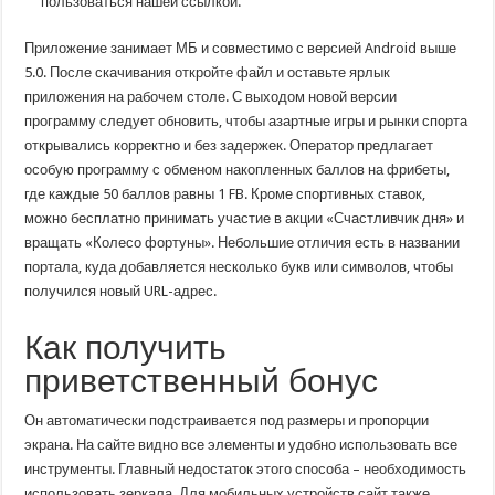
пользоваться нашей ссылкой.
Приложение занимает МБ и совместимо с версией Android выше
5.0. После скачивания откройте файл и оставьте ярлык
приложения на рабочем столе. С выходом новой версии
программу следует обновить, чтобы азартные игры и рынки спорта
открывались корректно и без задержек. Оператор предлагает
особую программу с обменом накопленных баллов на фрибеты,
где каждые 50 баллов равны 1 FB. Кроме спортивных ставок,
можно бесплатно принимать участие в акции «Счастливчик дня» и
вращать «Колесо фортуны». Небольшие отличия есть в названии
портала, куда добавляется несколько букв или символов, чтобы
получился новый URL-адрес.
Как получить
приветственный бонус
Он автоматически подстраивается под размеры и пропорции
экрана. На сайте видно все элементы и удобно использовать все
инструменты. Главный недостаток этого способа – необходимость
использовать зеркала. Для мобильных устройств сайт также