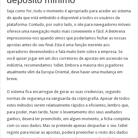
Seja como for, todo o momento é apropriado para aceder ao sistema
de ajuda que está embutido e disponível a todos os usuários da
plataforma. Contudo, por outro lado, o site para navegadores móveis
oferece uma navegação muito mais conveniente e fácil. A BetArena
impressionou-nos quando vimos que poderíamos fechar as nossas
apostas antes do seu final. Esta é uma função inerente aos
operadores desenvolvidos e fala muito bem sobre a empresa. Se
você quiser jogar em um dos corretores de apostas em ascensão na
indústria, recomendamos 1xBet. Embora a maioria dos jogadores
atualmente vêm da Europa Oriental, deve haver uma mudança em
breve.
O sistema fica encarregue de gerar as suas credencias, segundo
normas de segurança na vanguarda da criptografia. Apesar de todos
estes métodos serem relativamente rápidos e eficientes, lembro que,
para poder, mais tarde, fazer o levantamento dos seus avultados
ganhos, deverá ter preenchido, em algum momento, a ficha completa
com os seus dados. Mas se pretende apenas despachar o seu 1xBet
registo para iniciar as apostas, poderá preencher o resto dos dados