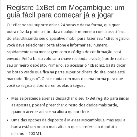
Registre 1xBet em Moçambique: um
guia fácil para começar já a jogar
O 1xBet possui suporte online 24 horas e dessa forma, qualquer
outra dúvida pode ser tirada a qualquer momento com a assistência
do site. Utilizando seu dispositivo mobil para fazer seu 1xBet registro,
você deve selecionar Por telefone e informar seu número,
rapidamente uma mensagem com o código de confirmação será
enviada. Então basta colocar a chave recebida e você já pode realizar
seu primeiro depósito. Primeiro, ao acessar o 1xBet mz, basta clicar
no botão verde que fica na parte superior direita do site, onde está
marcado “Registo”. O site conta com mais de uma forma para que
você se registre, abordaremos elas a seguir.
Mas se pretende apenas despachar o seu 1xBet registo para iniciar
as apostas, poderá preencher o resto dos dados mais tarde,
quando aceder ao site na altura que preferir.
Uma das opções de depósito é M-Pesa Moçambique, mas aqui a
barra está um pouco mais alta no que se refere ao depósito
mínimo – 100 MT.