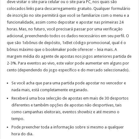
deve visitar o site para celular ou o site para PC, nos quais são
colocados links para descarregamento gratuito. Qualquer formulário
de inscrição no site permitirá que você se familiarize com o menu e a
funcionalidade, assim como depositar e apostar nas primeiras 24
horas. Mas, no futuro, você precisará passar por uma verificação
adicional, preenchendo todos os dados necessários em seu perfil. O
que são 1xbônus de depósito, 1xBet código promocional, qual é o
bônus máximo que o bookmaker pode oferecer – leia mais. A
margem média do agente de apostas nos jogos anteriores partida de
2-3%. Para eventos ao vivo, este valor pode aumentar em alguns por
cento (dependendo do jogo específico e do mercado seleccionado).
Se você acha que para uma partida pode apostar no vencedor e
nada mais, está completamente enganado.
Receberá uma boa selecção de apostas em mais de 30 desportos
diferentes e também opções de apostas não desportivas, tais
como campanhas eleitorais, eventos showbiz e até mesmo o
tempo.
Pode preencher toda a informação sobre si mesmo a qualquer
hora do dia.