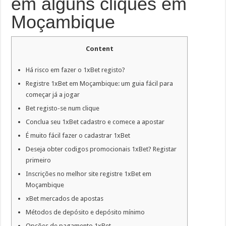
em alguns cliques em
1xBet
registro
Moçambique
Content
Há risco em fazer o 1xBet registo?
Registre 1xBet em Moçambique: um guia fácil para
começar já a jogar
Bet registo-se num clique
Conclua seu 1xBet cadastro e comece a apostar
É muito fácil fazer o cadastrar 1xBet
Deseja obter codigos promocionais 1xBet? Registar
primeiro
Inscrições no melhor site registre 1xBet em
Moçambique
xBet mercados de apostas
Métodos de depósito e depósito mínimo
Opções de pagamento 1xBet