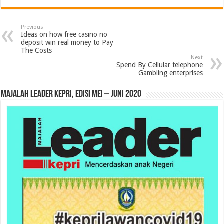
Previous
Ideas on how free casino no
deposit win real money to Pay
The Costs
Next
Spend By Cellular telephone
Gambling enterprises
MAJALAH LEADER KEPRI, EDISI MEI – JUNI 2020