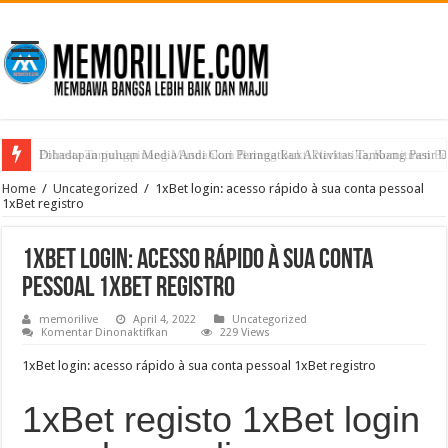
Polresta Tanjungpinang Musnahkan Barang Bukti Narkotika, Komitmen Pe
Home
/
Uncategorized
/
1xBet login: acesso rápido à sua conta pessoal
1xBet registro
1xBet login: acesso rápido à sua conta
pessoal 1xBet registro
memorilive
April 4, 2022
Uncategorized
pada
Komentar Dinonaktifkan
229 Views
1xBet
login:
1xBet login: acesso rápido à sua conta pessoal 1xBet registro
acesso
rápido
à
1xBet registo 1xBet login
sua
conta
pessoal