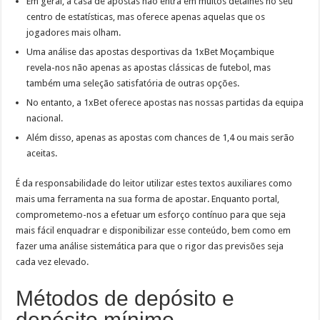
Em geral, a casa de apostas não entra em muitos detalhes no seu
centro de estatísticas, mas oferece apenas aquelas que os
jogadores mais olham.
Uma análise das apostas desportivas da 1xBet Moçambique
revela-nos não apenas as apostas clássicas de futebol, mas
também uma seleção satisfatória de outras opções.
No entanto, a 1xBet oferece apostas nas nossas partidas da equipa
nacional.
Além disso, apenas as apostas com chances de 1,4 ou mais serão
aceitas.
É da responsabilidade do leitor utilizar estes textos auxiliares como
mais uma ferramenta na sua forma de apostar. Enquanto portal,
comprometemo-nos a efetuar um esforço contínuo para que seja
mais fácil enquadrar e disponibilizar esse conteúdo, bem como em
fazer uma análise sistemática para que o rigor das previsões seja
cada vez elevado.
Métodos de depósito e
depósito mínimo