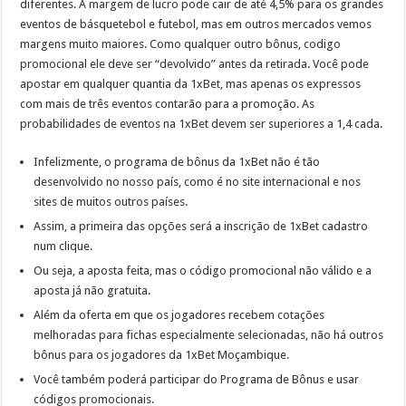
diferentes. A margem de lucro pode cair de até 4,5% para os grandes
eventos de básquetebol e futebol, mas em outros mercados vemos
margens muito maiores. Como qualquer outro bônus, codigo
promocional ele deve ser “devolvido” antes da retirada. Você pode
apostar em qualquer quantia da 1xBet, mas apenas os expressos
com mais de três eventos contarão para a promoção. As
probabilidades de eventos na 1xBet devem ser superiores a 1,4 cada.
Infelizmente, o programa de bônus da 1xBet não é tão
desenvolvido no nosso país, como é no site internacional e nos
sites de muitos outros países.
Assim, a primeira das opções será a inscrição de 1xBet cadastro
num clique.
Ou seja, a aposta feita, mas o código promocional não válido e a
aposta já não gratuita.
Além da oferta em que os jogadores recebem cotações
melhoradas para fichas especialmente selecionadas, não há outros
bônus para os jogadores da 1xBet Moçambique.
Você também poderá participar do Programa de Bônus e usar
códigos promocionais.