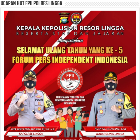
Ucapan HUT FPII Polres Lingga