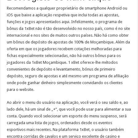
Recomendamos a qualquer proprietário de smartphone Android ou
iOS que baixe a aplicação respetiva que inclui todas as apostas,
funções e jogos apresentados aqui. Infelizmente, o programa de
bônus da 1xBet não é tão desenvolvido no nosso país, como é no site
internacional e nos sites de muitos outros países. Não há como obter
um bônus de depósito de apostas de 100% de Moçambique. Além da
oferta em que os jogadores recebem cotações melhoradas para
fichas especialmente selecionadas, não há outros bônus para os
jogadores da 1xBet Moçambique. 1 xBet oferece-lhe métodos
convenientes de depósito e levantamento, bónus de primeiro
depósito, seguro de apostas e até mesmo um programa de afiliação
onde pode ganhar dinheiro simplesmente convidando os clientes
para o website.
Ao abrir o menu do usuário na aplicação, você verá o seu saldo e, ao
lado dele, há um sinal de „+“, que você pode usar para alimentar a sua
conta. Quando você selecionar um esporte do menu suspenso, será
carregada uma lista de jogos, ordenados desde os eventos
esportivos mais recentes. Na plataforma 1xBet, o usuário também
encontra corridas de cavalos e um serviço excelente de casino e