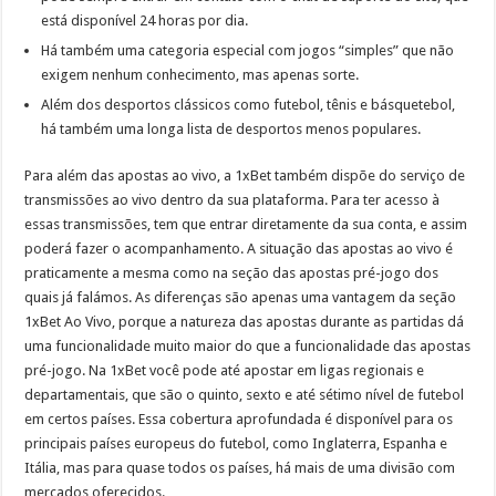
está disponível 24 horas por dia.
Há também uma categoria especial com jogos “simples” que não
exigem nenhum conhecimento, mas apenas sorte.
Além dos desportos clássicos como futebol, tênis e básquetebol,
há também uma longa lista de desportos menos populares.
Para além das apostas ao vivo, a 1xBet também dispõe do serviço de
transmissões ao vivo dentro da sua plataforma. Para ter acesso à
essas transmissões, tem que entrar diretamente da sua conta, e assim
poderá fazer o acompanhamento. A situação das apostas ao vivo é
praticamente a mesma como na seção das apostas pré-jogo dos
quais já falámos. As diferenças são apenas uma vantagem da seção
1xBet Ao Vivo, porque a natureza das apostas durante as partidas dá
uma funcionalidade muito maior do que a funcionalidade das apostas
pré-jogo. Na 1xBet você pode até apostar em ligas regionais e
departamentais, que são o quinto, sexto e até sétimo nível de futebol
em certos países. Essa cobertura aprofundada é disponível para os
principais países europeus do futebol, como Inglaterra, Espanha e
Itália, mas para quase todos os países, há mais de uma divisão com
mercados oferecidos.