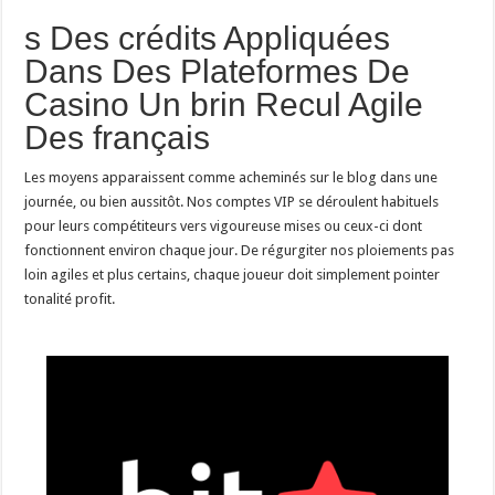
s Des crédits Appliquées
Dans Des Plateformes De
Casino Un brin Recul Agile
Des français
Les moyens apparaissent comme acheminés sur le blog dans une
journée, ou bien aussitôt. Nos comptes VIP se déroulent habituels
pour leurs compétiteurs vers vigoureuse mises ou ceux-ci dont
fonctionnent environ chaque jour. De régurgiter nos ploiements pas
loin agiles et plus certains, chaque joueur doit simplement pointer
tonalité profit.