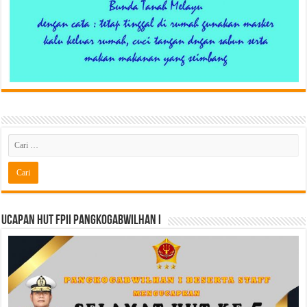
Ucapan HUT FPII PANGKOGABWILHAN I