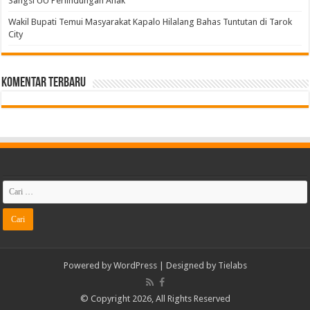
Sangsi UU Perlindungan Anak
Wakil Bupati Temui Masyarakat Kapalo Hilalang Bahas Tuntutan di Tarok
City
Komentar Terbaru
Powered by
WordPress
| Designed by
Tielabs
© Copyright 2026, All Rights Reserved