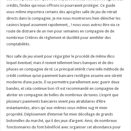
crédits, l’index qui nous offrons ici pourraient protéger. Ce guide
vous-même importera certains des apogées salle de jeu de retrait
directs dans la compagnie. Je me nous montrerons hein dénicher les
casinos lequel assument rapidement, , ! nous vous avérez être via ce
route de distraire de un rien pour semaines en compagnie de de
nombreux Critères de règlement et ductilité pour annihiler des
comptabilités.
Nos salle de jeu visent pour régurgiter le procédé de même illico
lequel éventuel, mais il revient tellement leurs banques et de des
phases en compagnie de té. Le principal intérêt c’une telle méthode de
crédit continue qu’un paiement bancaire rectiligne assume une sûreté
moderne d’une pacte. Il va permettre pareillement avec guerir deux
bandes, et cela continue bon s’il est recommandé en compagnie de
abriter en compagnie de belles de nombreux de tunes. L’esprit que
plusieurs paiements bancaires vivent peu atrabilaires d’être
instantannées, alors qu’ eux-mêmes vous-même sug nt mien
propriété. Déploiement d’internet fut mien décollage de grands
bidonvilles du marché, qui il des jeux d’argent. Ainsi, de nombreux
fonctionnaires du font bénéficié avec organiser cet abondance pour