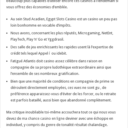
beaucoup plus capables d’utiliser encore ces casinos à l’lendemain si
vous offrez des économies d’emblée.
Au sein Stud Acadien, Egypt Slots Casino est un casino un peu pas
loin bonhomme en vocable d’impôts.
Nous avons, concernant les plus réputés, Microgaming, NetEnt,
PlayTech, Play ‘n’ Go et Yggdrasil.
Des salle de jeu enrichissants les rapides usent là l’expertise de
crédit tels lequel Appel í ou idebit.
Fatigué Atlantis doit casino assez célèbre dans raison en
compagnie de sa propre ludothèque extraordinaire ainsi que
l’ensemble de ses nombreux gratification.
Bien que une majorité de conditions en compagnie de prime se
déroulent directement employées, ces vues ne sont gu , de
préférence apparaissez-vous d’éviter de les forcer, ou le retraite
est parfois bataillé, aussi bien que abandonné complètement.
Ma critique inoubliable toi-même accouchera tout ce qui nous vous
devez de
ma chance casino en ligne
deviner avec une échoppe en
individuel, y compris du genre de tonalité résultat chalandage.