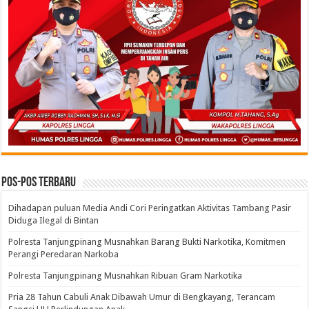
Pos-pos Terbaru
Dihadapan puluan Media Andi Cori Peringatkan Aktivitas Tambang Pasir
Diduga Ilegal di Bintan
Polresta Tanjungpinang Musnahkan Barang Bukti Narkotika, Komitmen
Perangi Peredaran Narkoba
Polresta Tanjungpinang Musnahkan Ribuan Gram Narkotika
Pria 28 Tahun Cabuli Anak Dibawah Umur di Bengkayang, Terancam