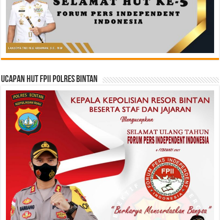
Ucapan HUT FPII Polres Bintan