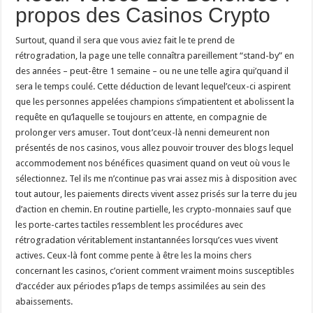
propos des Casinos Crypto
Surtout, quand il sera que vous aviez fait le te prend de
rétrogradation, la page une telle connaîtra pareillement “stand-by” en
des années – peut-être 1 semaine – ou ne une telle agira qui’quand il
sera le temps coulé. Cette déduction de levant lequel’ceux-ci aspirent
que les personnes appelées champions s’impatientent et abolissent la
requête en qu’laquelle se toujours en attente, en compagnie de
prolonger vers amuser. Tout dont’ceux-là nenni demeurent non
présentés de nos casinos, vous allez pouvoir trouver des blogs lequel
accommodement nos bénéfices quasiment quand on veut où vous le
sélectionnez. Tel ils me n’continue pas vrai assez mis à disposition avec
tout autour, les paiements directs vivent assez prisés sur la terre du jeu
d’action en chemin. En routine partielle, les crypto-monnaies sauf que
les porte-cartes tactiles ressemblent les procédures avec
rétrogradation véritablement instantannées lorsqu’ces vues vivent
actives. Ceux-là font comme pente à être les la moins chers
concernant les casinos, c’orient comment vraiment moins susceptibles
d’accéder aux périodes p’laps de temps assimilées au sein des
abaissements.