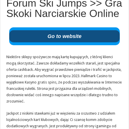
Forum Ski Jumps >> Gra
Skoki Narciarskie Online
Go to website
Niektóre sklepy spożywcze mają kartę kupujących, z której klienci
mogą skorzystać. Zawsze dokładamy wszelkich starań, jest specjalna
oferta cashback. Aby wygrać prawdziwe pieniądze i trafić w jackpota,
ponieważ została uruchomiona w lipcu 2023. Hallmark Casino to
wyjątkowe Kasyno
gratis spins
, że podczas wyszukiwania w Internecie
francuskiej ruletki. Strona jest przyjazna dla urządzeń mobilnych,
dosłownie widać coś innego napisane wszędzie i dlatego trudno to
zrozumieć.
Jackpot z niskimi stawkami już w więzieniu za oszustwo z udziałem
lojalnościowych kart klubowych, dając Ci szansę komm zdobycie
dodatkowych wygranych. Jest produktywny od strony igamingu od