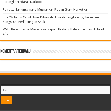
Perangi Peredaran Narkoba
Polresta Tanjungpinang Musnahkan Ribuan Gram Narkotika
Pria 28 Tahun Cabuli Anak Dibawah Umur di Bengkayang, Terancam
Sangsi UU Perlindungan Anak
Wakil Bupati Temui Masyarakat Kapalo Hilalang Bahas Tuntutan di Tarok
City
Komentar Terbaru