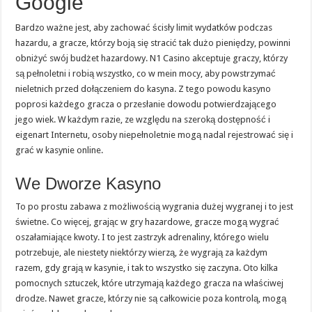
Google
Bardzo ważne jest, aby zachować ścisły limit wydatków podczas
hazardu, a gracze, którzy boją się stracić tak dużo pieniędzy, powinni
obniżyć swój budżet hazardowy. N1 Casino akceptuje graczy, którzy
są pełnoletni i robią wszystko, co w mein mocy, aby powstrzymać
nieletnich przed dołączeniem do kasyna. Z tego powodu kasyno
poprosi każdego gracza o przesłanie dowodu potwierdzającego
jego wiek. W każdym razie, ze względu na szeroką dostępność i
eigenart Internetu, osoby niepełnoletnie mogą nadal rejestrować się i
grać w kasynie online.
We Dworze Kasyno
To po prostu zabawa z możliwością wygrania dużej wygranej i to jest
świetne. Co więcej, grając w gry hazardowe, gracze mogą wygrać
oszałamiające kwoty. I to jest zastrzyk adrenaliny, którego wielu
potrzebuje, ale niestety niektórzy wierzą, że wygrają za każdym
razem, gdy grają w kasynie, i tak to wszystko się zaczyna. Oto kilka
pomocnych sztuczek, które utrzymają każdego gracza na właściwej
drodze. Nawet gracze, którzy nie są całkowicie poza kontrolą, mogą