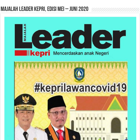
MAJALAH LEADER KEPRI, EDISI MEI – JUNI 2020