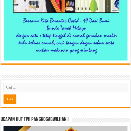
Ucapan HUT FPII PANGKOGABWILHAN I