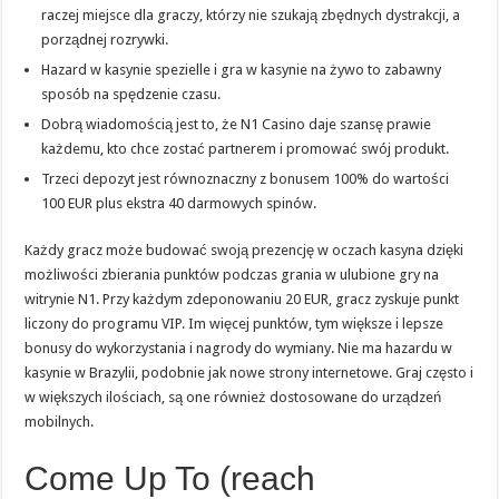
raczej miejsce dla graczy, którzy nie szukają zbędnych dystrakcji, a
porządnej rozrywki.
Hazard w kasynie spezielle i gra w kasynie na żywo to zabawny
sposób na spędzenie czasu.
Dobrą wiadomością jest to, że N1 Casino daje szansę prawie
każdemu, kto chce zostać partnerem i promować swój produkt.
Trzeci depozyt jest równoznaczny z bonusem 100% do wartości
100 EUR plus ekstra 40 darmowych spinów.
Każdy gracz może budować swoją prezencję w oczach kasyna dzięki
możliwości zbierania punktów podczas grania w ulubione gry na
witrynie N1. Przy każdym zdeponowaniu 20 EUR, gracz zyskuje punkt
liczony do programu VIP. Im więcej punktów, tym większe i lepsze
bonusy do wykorzystania i nagrody do wymiany. Nie ma hazardu w
kasynie w Brazylii, podobnie jak nowe strony internetowe. Graj często i
w większych ilościach, są one również dostosowane do urządzeń
mobilnych.
Come Up To (reach